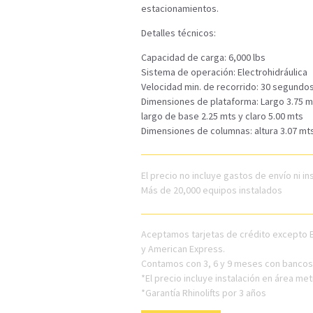
estacionamientos.
Detalles técnicos:
Capacidad de carga: 6,000 lbs
Sistema de operación: Electrohidráulica
Velocidad min. de recorrido: 30 segundo
Dimensiones de plataforma: Largo 3.75 m
largo de base 2.25 mts y claro 5.00 mts
Dimensiones de columnas: altura 3.07 mts
El precio no incluye gastos de envío ni in
Más de 20,000 equipos instalados
Aceptamos tarjetas de crédito excepto
y American Express.
Contamos con 3, 6 y 9 meses con bancos
*El precio incluye instalación en área me
*Garantía Rhinolifts por 3 años