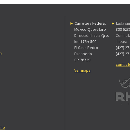
Carretera Federal
Lada si
México-Querétaro
800 623
Dirección hacia Qro.
Conmuta
km 176 + 500
líneas:
El Sauz Pedro
(427) 27
n
Escobedo
(427) 27
CP. 76729
contact
Ver mapa
smo