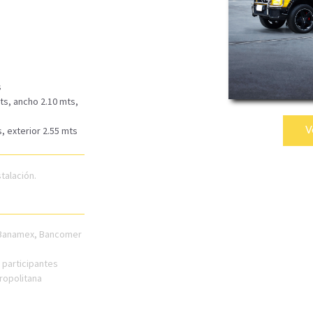
s
ts, ancho 2.10 mts,
, exterior 2.55 mts
V
stalación.
 Banamex, Bancomer
 participantes
tropolitana