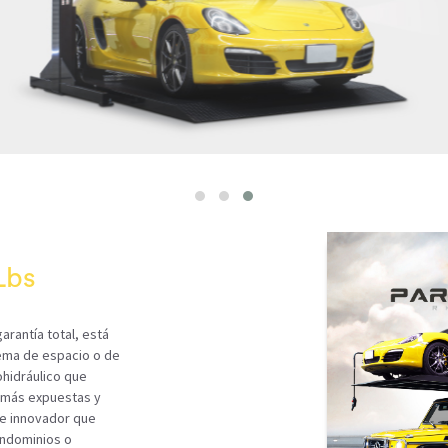
Lbs
arantía total, está
lema de espacio o de
ohidráulico que
 más expuestas y
 e innovador que
ondominios o