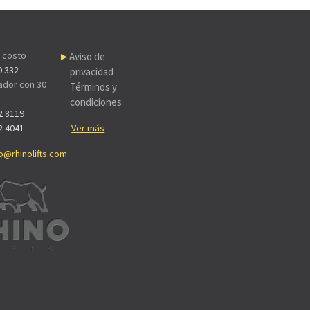
n costo
Aviso de
0 332
privacidad
dor con 30
Términos y
condiciones
2 8119
2 4041
Ver más
o@rhinolifts.com