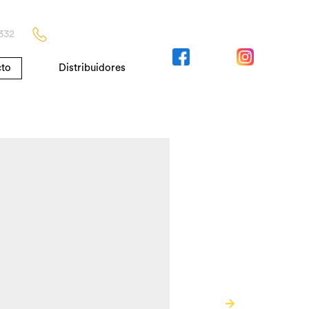
332
cto
Distribuidores